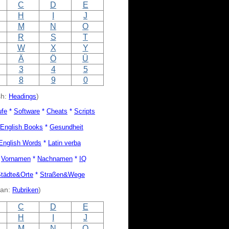
C
D
E
H
I
J
M
N
O
R
S
T
W
X
Y
Ä
Ö
Ü
3
4
5
8
9
0
sh:
Headings
)
ufe
*
Software
*
Cheats
*
Scripts
English Books
*
Gesundheit
English Words
*
Latin verba
*
Vornamen
*
Nachnamen
*
IQ
tädte&Orte
*
Straßen&Wege
an:
Rubriken
)
C
D
E
H
I
J
M
N
O