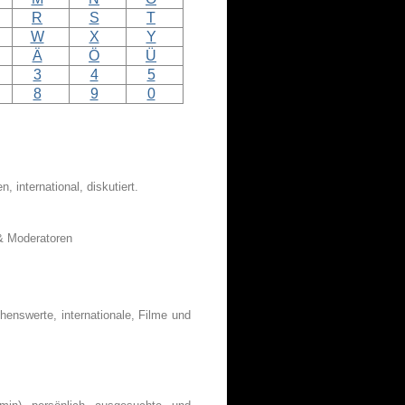
R
S
T
W
X
Y
Ä
Ö
Ü
3
4
5
8
9
0
international, diskutiert.
& Moderatoren
henswerte, internationale, Filme und