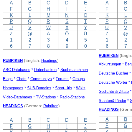
A
B
C
D
E
A
B
F
G
H
I
J
F
G
K
L
M
N
O
K
L
P
Q
R
S
T
P
Q
U
V
W
X
Y
U
V
Z
@
Ä
Ö
Ü
Z
@
1
2
3
4
5
1
2
6
7
8
9
0
6
7
RUBRIKEN
(Engli
RUBRIKEN
(English:
Headings
)
Abkürzungen
*
Ber
ABC-Databases
*
Datenbanken
*
Suchmaschinen
Deutsche Bücher
*
Blogs
*
Chats
*
Communitys
*
Forums
*
Groups
Deutsche Wörter
*
Homepages
*
SUB-Domains
*
Short-Urls
*
Wikis
Gedichte & Zitate
Video-Databases
*
TV-Stations
*
Radio-Stations
Staaten&Länder
*
S
HEADINGS
(German:
Rubriken
)
HEADINGS
(Germ
A
B
A
B
C
D
E
F
G
F
G
H
I
J
K
L