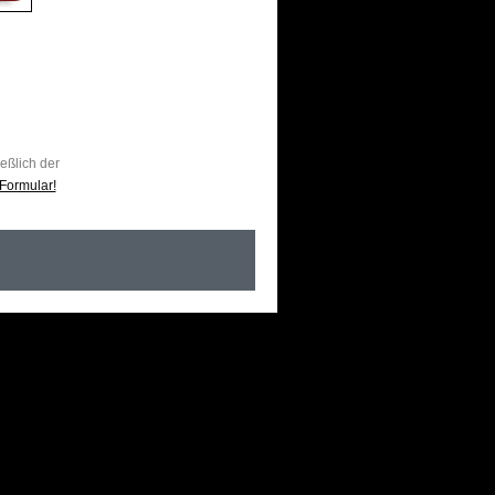
ießlich der
Formular!