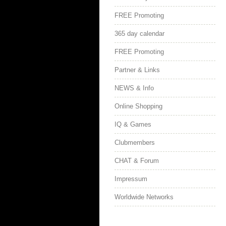
FREE Promoting
365 day calendar
FREE Promoting
Partner & Links
NEWS & Info
Online Shopping
IQ & Games
Clubmembers
CHAT & Forum
Impressum
Worldwide Networks