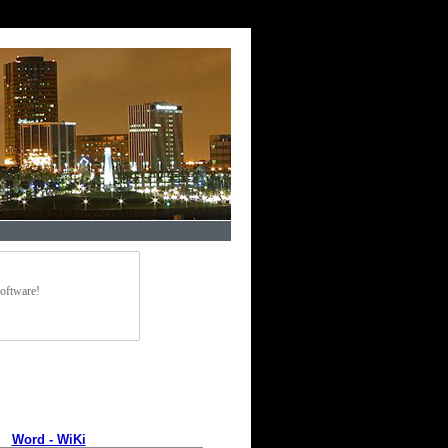
Software!
Word - WiKi