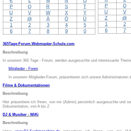
K
L
M
N
O
P
Q
P
Q
R
S
T
U
V
U
V
W
X
Y
Z
@
Z
@
Ä
Ö
Ü
1
2
1
2
3
4
5
6
7
6
7
8
9
0
365Tage-Forum.Webmaster-Schule.com
Beschreibung
In unserem 365 Tage - Forum, werden ausgesuchte und interessante Themen, 
Mitglieder - Foren
In unserem Mitglieder-Forum, präsentieren sich unsere Administratoren 
Filme & Dokumentationen
Beschreibung
Hier präsentiere ich Ihnen, von mir (Admin) persönlich ausgesuchte und se
Dokumentation, von A bis Z.
DJ & Musiker - WiKi
Beschreibung