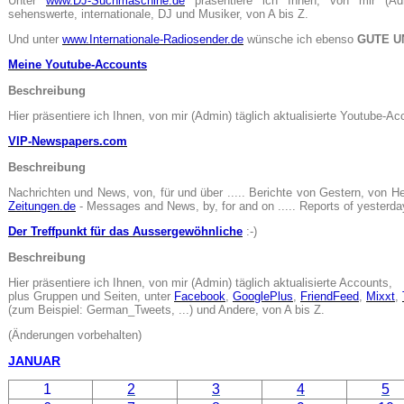
Unter
www.DJ-Suchmaschine.de
präsentiere ich Ihnen, von mir (Ad
sehenswerte, internationale, DJ und Musiker, von A bis Z.
Und unter
www.Internationale-Radiosender.de
wünsche ich ebenso
GUTE U
Meine Youtube-Accounts
Beschreibung
Hier präsentiere ich Ihnen, von mir (Admin) täglich aktualisierte Youtube-Ac
VIP-Newspapers.com
Beschreibung
Nachrichten und News, von, für und über ..... Berichte von Gestern, von He
Zeitungen.de
- Messages and News, by, for and on ..... Reports of yesterday
Der Treffpunkt für das Aussergewöhnliche
:-)
Beschreibung
Hier präsentiere ich Ihnen, von mir (Admin) täglich aktualisierte Accounts,
plus Gruppen und Seiten, unter
Facebook
,
GooglePlus
,
FriendFeed
,
Mixxt
,
(zum Beispiel: German_Tweets, ...) und Andere, von A bis Z.
(Änderungen vorbehalten)
JANUAR
1
2
3
4
5