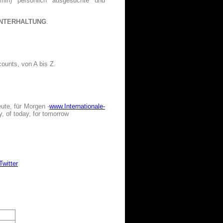
min) persönlich ausgesuchte und
NTERHALTUNG
.
counts, von A bis Z.
ute, für Morgen -
www.Internationale-
, of today, for tomorrow
Twitter